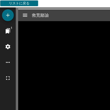
リストに戻る
Mirador
救荒鄙諭
救荒鄙諭
ビ
1
ュ
ー
ワ