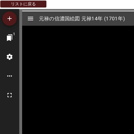
リストに戻る
Mirador
元禄の信濃国絵図 元禄14年 (1701年)
元禄の信濃国絵図 元禄14年 (1701年)
ビ
1
ュ
ー
ワ