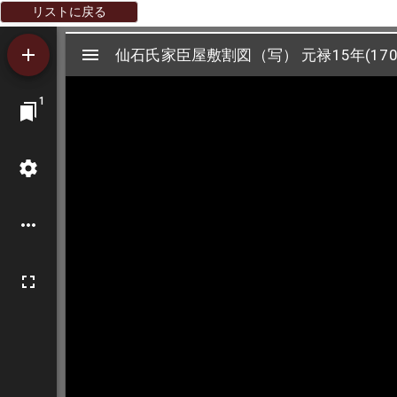
リストに戻る
Mirador
仙石氏家臣屋敷割図（写） 元禄15年(170
仙石氏家臣屋敷割図（写） 元禄15年(170
ビ
1
ュ
ー
ワ