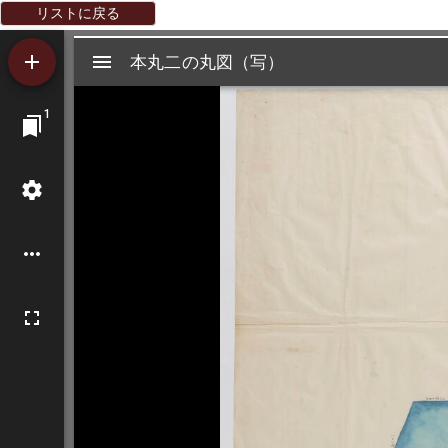
リストに戻る
Mirador
本丸二の丸図（写）
本丸二の丸図（写）
ビ
1
ュ
ー
ワ