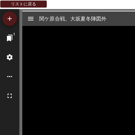
リストに戻る
Mirador
関ケ原合戦、大坂夏冬陣図外
関ケ原合戦、大坂夏冬陣図外
ビ
1
ュ
ー
ワ