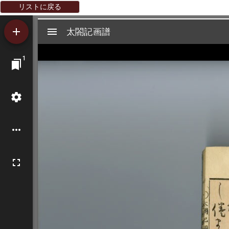
リストに戻る
Mirador
太閤記画譜
太閤記画譜
ビ
1
ュ
ー
ワ