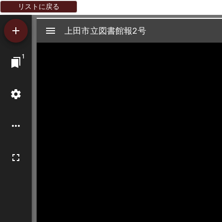
リストに戻る
Mirador
上田市立図書館報2号
上田市立図書館報2号
ビ
1
ュ
ー
ワ