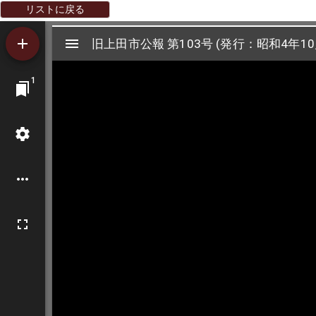
リストに戻る
Mirador
旧上田市公報 第103号 (発行：昭和4年10
旧上田市公報 第103号 (発行：昭和4年10
ビ
1
ュ
ー
ワ