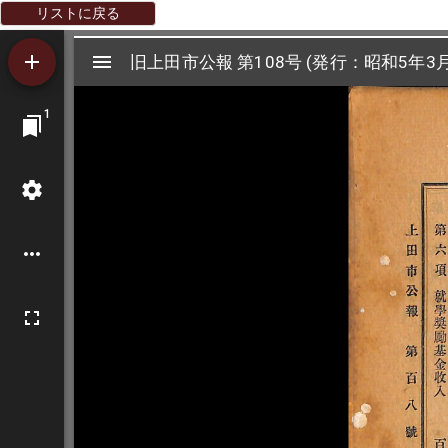
リストに戻る
Mirador
旧上田市公報 第108号 (発行：昭和5年3月
旧上田市公報 第108号 (発行：昭和5年3月
ビ
1
ュ
ー
ワ