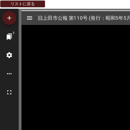
リストに戻る
Mirador
旧上田市公報 第110号 (発行：昭和5年5月
旧上田市公報 第110号 (発行：昭和5年5月
ビ
1
ュ
ー
ワ