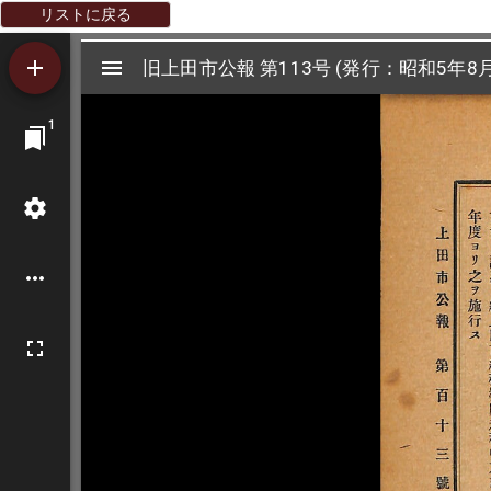
リストに戻る
Mirador
旧上田市公報 第113号 (発行：昭和5年8月
旧上田市公報 第113号 (発行：昭和5年8月
ビ
1
ュ
ー
ワ