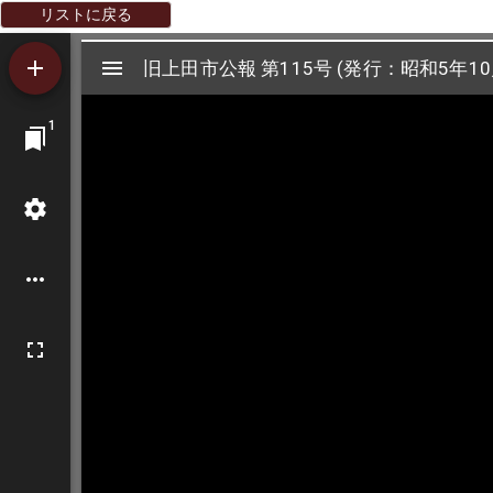
リストに戻る
Mirador
旧上田市公報 第115号 (発行：昭和5年10
旧上田市公報 第115号 (発行：昭和5年10
ビ
1
ュ
ー
ワ