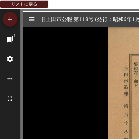
リストに戻る
Mirador
旧上田市公報 第118号 (発行：昭和6年1月
旧上田市公報 第118号 (発行：昭和6年1月
ビ
1
ュ
ー
ワ