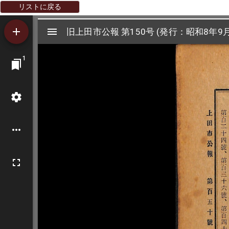
リストに戻る
Mirador
旧上田市公報 第150号 (発行：昭和8年9月
旧上田市公報 第150号 (発行：昭和8年9月
ビ
1
ュ
ー
ワ