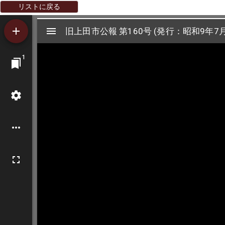
リストに戻る
Mirador
旧上田市公報 第160号 (発行：昭和9年7月
旧上田市公報 第160号 (発行：昭和9年7月
ビ
1
ュ
ー
ワ