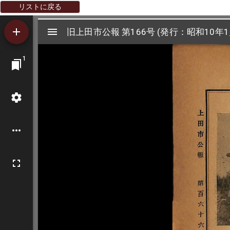
リストに戻る
Mirador
旧上田市公報 第166号 (発行：昭和10年1
旧上田市公報 第166号 (発行：昭和10年1
ビ
1
ュ
ー
ワ