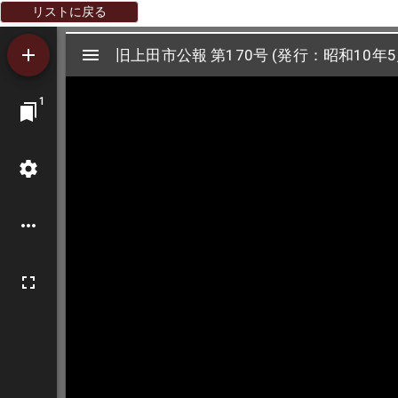
リストに戻る
Mirador
旧上田市公報 第170号 (発行：昭和10年5
旧上田市公報 第170号 (発行：昭和10年5
ビ
1
ュ
ー
ワ