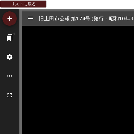
リストに戻る
Mirador
旧上田市公報 第174号 (発行：昭和10年9
旧上田市公報 第174号 (発行：昭和10年9
ビ
1
ュ
ー
ワ