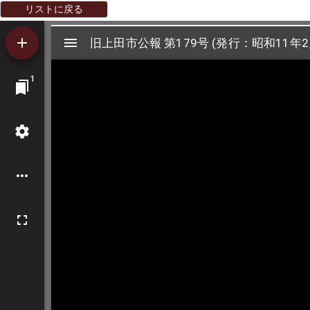
リストに戻る
Mirador
旧上田市公報 第179号 (発行：昭和11年2
旧上田市公報 第179号 (発行：昭和11年2
ビ
1
ュ
ー
ワ