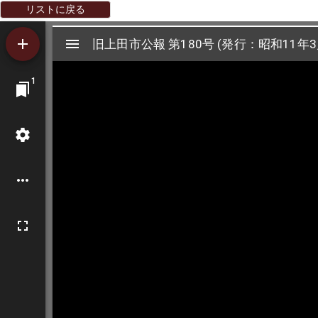
リストに戻る
Mirador
旧上田市公報 第180号 (発行：昭和11年3
旧上田市公報 第180号 (発行：昭和11年3
ビ
1
ュ
ー
ワ