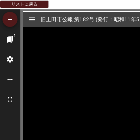
リストに戻る
Mirador
旧上田市公報 第182号 (発行：昭和11年5
旧上田市公報 第182号 (発行：昭和11年5
ビ
1
ュ
ー
ワ