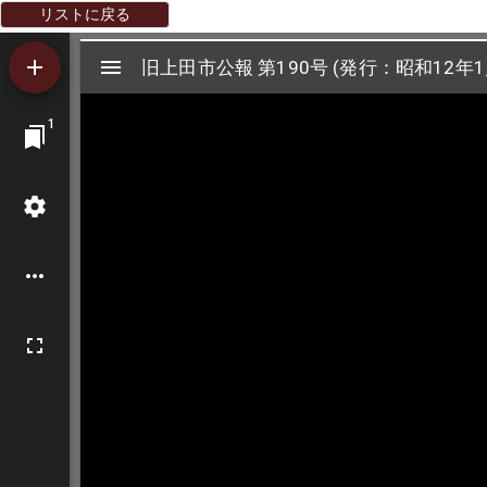
リストに戻る
Mirador
旧上田市公報 第190号 (発行：昭和12年1
旧上田市公報 第190号 (発行：昭和12年1
ビ
1
ュ
ー
ワ