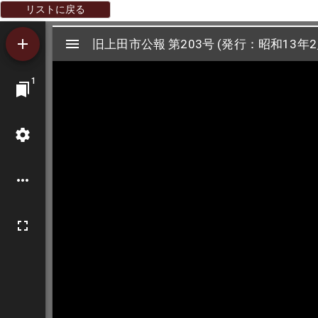
リストに戻る
Mirador
旧上田市公報 第203号 (発行：昭和13年2
旧上田市公報 第203号 (発行：昭和13年2
ビ
1
ュ
ー
ワ