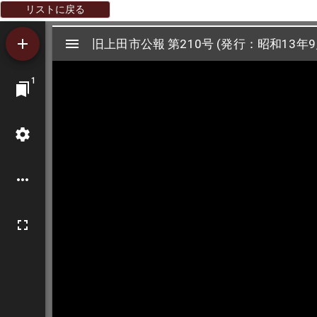
リストに戻る
Mirador
旧上田市公報 第210号 (発行：昭和13年9
旧上田市公報 第210号 (発行：昭和13年9
ビ
1
ュ
ー
ワ