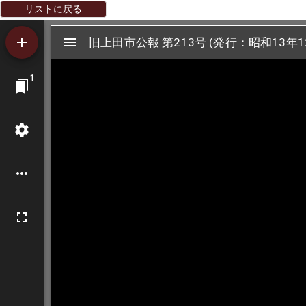
リストに戻る
Mirador
旧上田市公報 第213号 (発行：昭和13年1
旧上田市公報 第213号 (発行：昭和13年1
ビ
1
ュ
ー
ワ