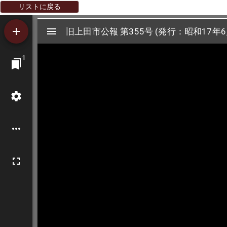
リストに戻る
Mirador
旧上田市公報 第355号 (発行：昭和17年6
旧上田市公報 第355号 (発行：昭和17年6
ビ
1
ュ
ー
ワ