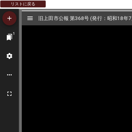
リストに戻る
Mirador
旧上田市公報 第368号 (発行：昭和18年7
旧上田市公報 第368号 (発行：昭和18年7
ビ
1
ュ
ー
ワ