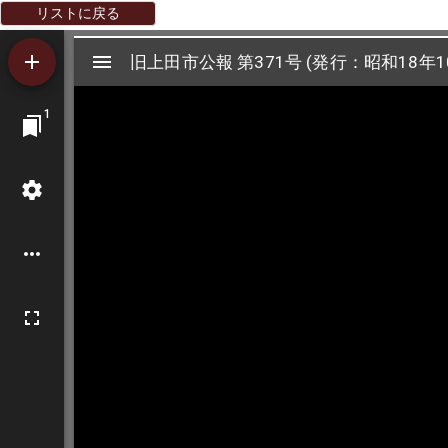
リストに戻る
Mirador
旧上田市公報 第371号 (発行：昭和18年1
旧上田市公報 第371号 (発行：昭和18年1
ビ
1
ュ
ー
ワ