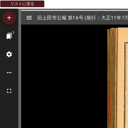
リストに戻る
Mirador
旧上田市公報 第16号 (発行：大正11年7月
旧上田市公報 第16号 (発行：大正11年7月
ビ
1
ュ
ー
ワ