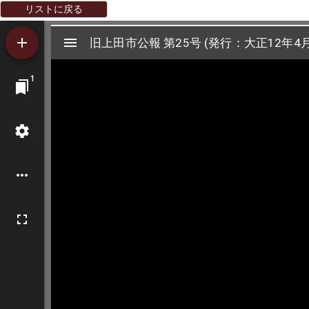
リストに戻る
Mirador
旧上田市公報 第25号 (発行：大正12年4月
旧上田市公報 第25号 (発行：大正12年4月
ビ
1
ュ
ー
ワ