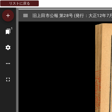
リストに戻る
Mirador
旧上田市公報 第28号 (発行：大正12年7月
旧上田市公報 第28号 (発行：大正12年7月
ビ
1
ュ
ー
ワ