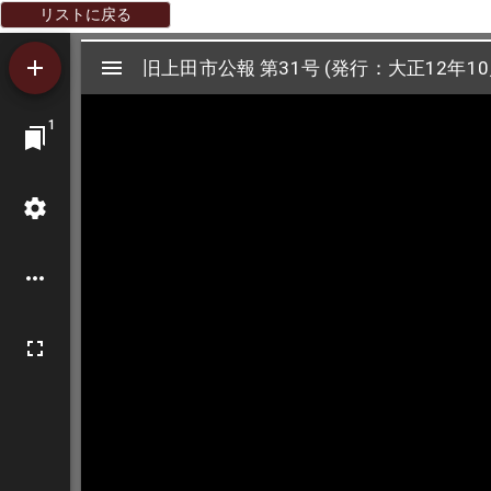
リストに戻る
Mirador
旧上田市公報 第31号 (発行：大正12年10
旧上田市公報 第31号 (発行：大正12年10
ビ
1
ュ
ー
ワ