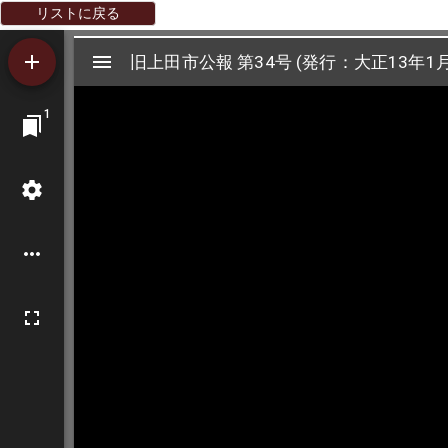
リストに戻る
Mirador
旧上田市公報 第34号 (発行：大正13年1月
旧上田市公報 第34号 (発行：大正13年1月
ビ
1
ュ
ー
ワ