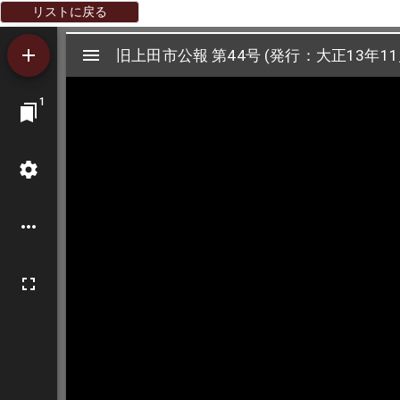
リストに戻る
Mirador
旧上田市公報 第44号 (発行：大正13年11
旧上田市公報 第44号 (発行：大正13年11
ビ
1
ュ
ー
ワ