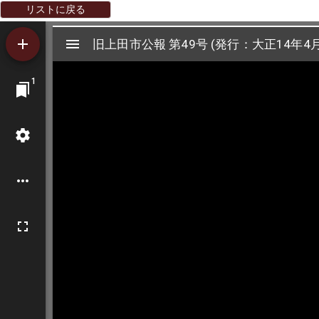
リストに戻る
Mirador
旧上田市公報 第49号 (発行：大正14年4月
旧上田市公報 第49号 (発行：大正14年4月
ビ
1
ュ
ー
ワ