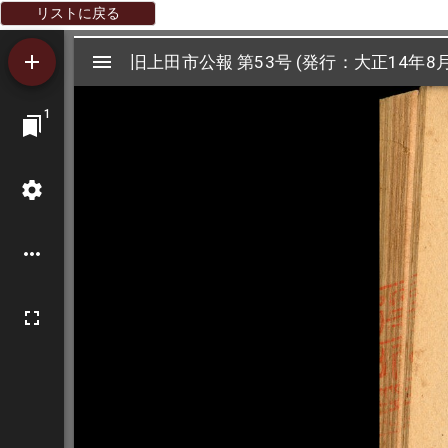
リストに戻る
Mirador
旧上田市公報 第53号 (発行：大正14年8月
旧上田市公報 第53号 (発行：大正14年8月
ビ
1
ュ
ー
ワ