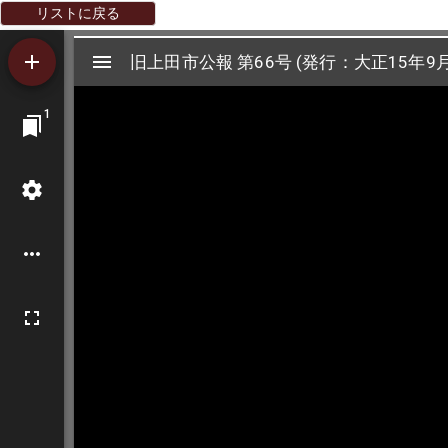
リストに戻る
Mirador
旧上田市公報 第66号 (発行：大正15年9月
旧上田市公報 第66号 (発行：大正15年9月
ビ
1
ュ
ー
ワ