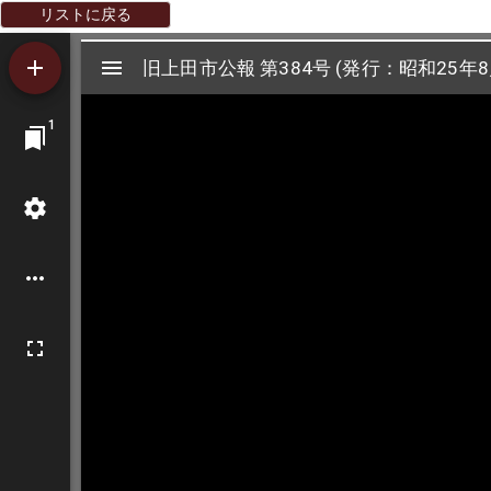
リストに戻る
Mirador
旧上田市公報 第384号 (発行：昭和25年8
旧上田市公報 第384号 (発行：昭和25年8
ビ
1
ュ
ー
ワ