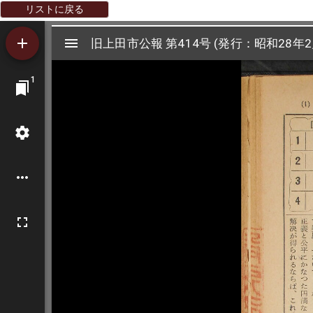
リストに戻る
Mirador
旧上田市公報 第414号 (発行：昭和28年2
旧上田市公報 第414号 (発行：昭和28年2
ビ
1
ュ
ー
ワ