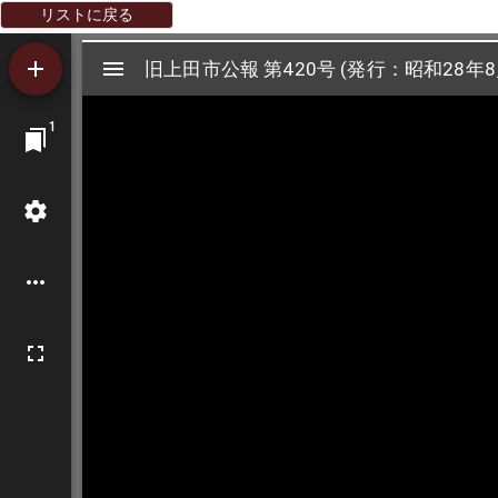
リストに戻る
Mirador
旧上田市公報 第420号 (発行：昭和28年8
旧上田市公報 第420号 (発行：昭和28年8
ビ
1
ュ
ー
ワ