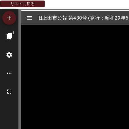
リストに戻る
Mirador
旧上田市公報 第430号 (発行：昭和29年6
旧上田市公報 第430号 (発行：昭和29年6
ビ
1
ュ
ー
ワ