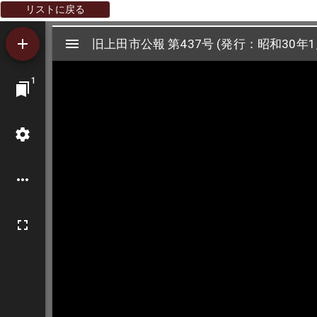
リストに戻る
Mirador
旧上田市公報 第437号 (発行：昭和30年1
旧上田市公報 第437号 (発行：昭和30年1
ビ
1
ュ
ー
ワ