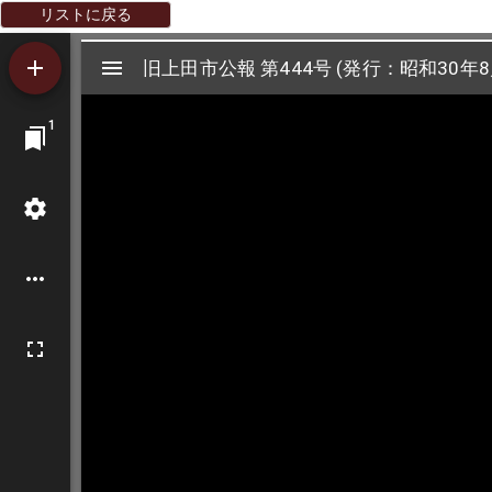
リストに戻る
Mirador
旧上田市公報 第444号 (発行：昭和30年8
旧上田市公報 第444号 (発行：昭和30年8
ビ
1
ュ
ー
ワ