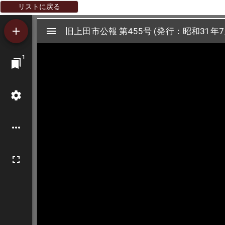
リストに戻る
Mirador
旧上田市公報 第455号 (発行：昭和31年7
旧上田市公報 第455号 (発行：昭和31年7
ビ
1
ュ
ー
ワ