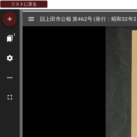
リストに戻る
Mirador
旧上田市公報 第462号 (発行：昭和32年2
旧上田市公報 第462号 (発行：昭和32年2
ビ
1
ュ
ー
ワ