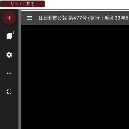
リストに戻る
Mirador
旧上田市公報 第477号 (発行：昭和33年5
旧上田市公報 第477号 (発行：昭和33年5
ビ
1
ュ
ー
ワ