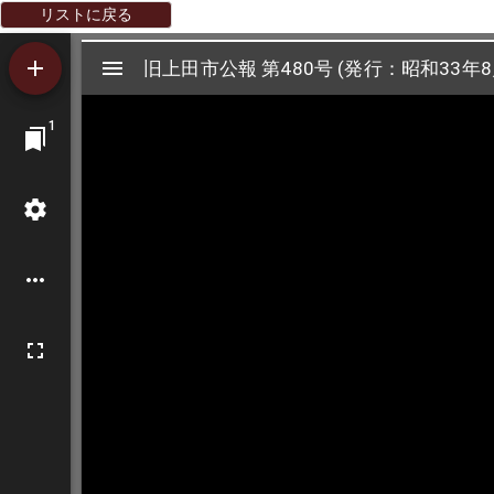
リストに戻る
Mirador
旧上田市公報 第480号 (発行：昭和33年8
旧上田市公報 第480号 (発行：昭和33年8
ビ
1
ュ
ー
ワ