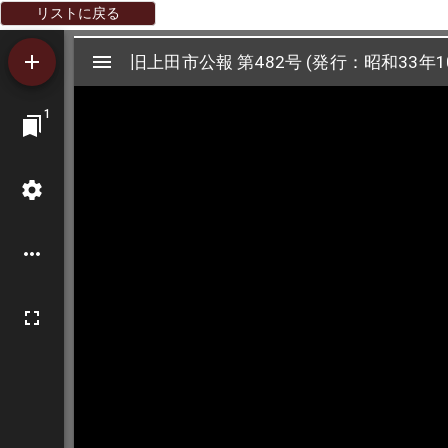
リストに戻る
Mirador
旧上田市公報 第482号 (発行：昭和33年1
旧上田市公報 第482号 (発行：昭和33年1
ビ
1
ュ
ー
ワ