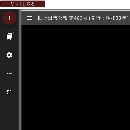
リストに戻る
Mirador
旧上田市公報 第483号 (発行：昭和33年1
旧上田市公報 第483号 (発行：昭和33年1
ビ
1
ュ
ー
ワ