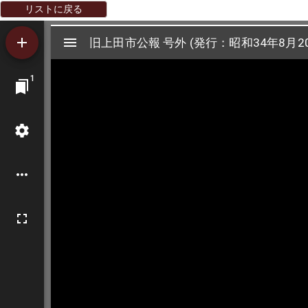
リストに戻る
Mirador
旧上田市公報 号外 (発行：昭和34年8月2
旧上田市公報 号外 (発行：昭和34年8月2
ビ
1
ュ
ー
ワ